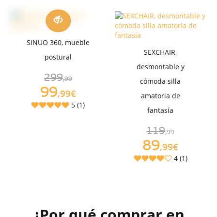
SINUO 360, mueble
SEXCHAIR,
postural
desmontable y
299
,99
cómoda silla
99
,99€
amatoria de
5 (1)
fantasía
119
,99
89
,99€
4 (1)
¿Por qué comprar en