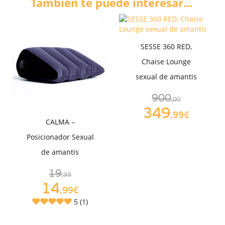
También te puede interesar...
SESSE 360 RED,
Chaise Lounge
sexual de amantis
900
,00
349
,99€
CALMA –
Posicionador Sexual
de amantis
19
,99
14
,99€
5 (1)