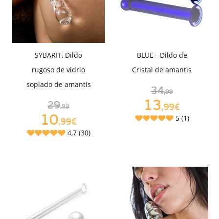
SYBARIT, Dildo
BLUE - Dildo de
rugoso de vidrio
Cristal de amantis
soplado de amantis
34
,99
13
29
,99€
,99
10
5 (1)
,99€
4,7 (30)