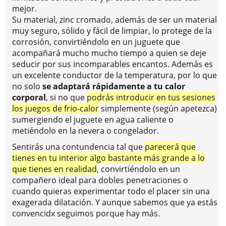
mejor.
Su material, zinc cromado, además de ser un material
muy seguro, sólido y fácil de limpiar, lo protege de la
corrosión, convirtiéndolo en un juguete que
acompañará mucho mucho tiempo a quien se deje
seducir por sus incomparables encantos. Además es
un excelente conductor de la temperatura, por lo que
no solo
se adaptará rápidamente a tu calor
corporal
, si no que
podrás introducir en tus sesiones
los juegos de frio-calor
simplemente (según apetezca)
sumergiendo el juguete en agua caliente o
metiéndolo en la nevera o congelador.
Sentirás una contundencia tal que
parecerá que
tienes en tu interior algo bastante más grande a lo
que tienes en realidad
, convirtiéndolo en un
compañero ideal para dobles penetraciones o
cuando quieras experimentar todo el placer sin una
exagerada dilatación. Y aunque sabemos que ya estás
convencidx seguimos porque hay más.