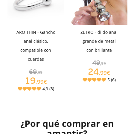
ARO THIN - Gancho
ZETRO - dildo anal
anal clásico,
grande de metal
compatible con
con brillante
cuerdas
49
,99
24
69
,99€
,99
19
5 (6)
,99€
4,9 (8)
¿Por qué comprar en
amantis?