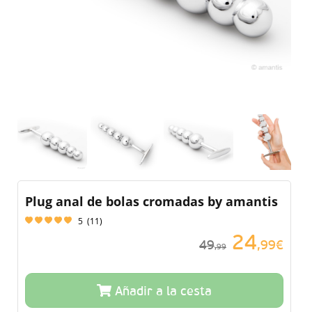
Plug anal de bolas cromadas by amantis
5
(
11
)
24
49
,99€
,99
Añadir a la cesta