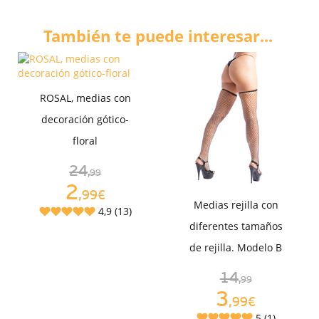
También te puede interesar...
ROSAL, medias con
decoración gótico-
floral
24
,99
2
,99€
Medias rejilla con
4,9 (13)
diferentes tamaños
de rejilla. Modelo B
14
,99
3
,99€
5 (1)