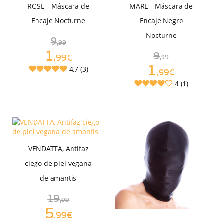
ROSE - Máscara de
MARE - Máscara de
Encaje Nocturne
Encaje Negro
Nocturne
9
,99
1
9
,99€
,99
1
4,7 (3)
,99€
4 (1)
VENDATTA, Antifaz
ciego de piel vegana
de amantis
19
,99
5
,99€