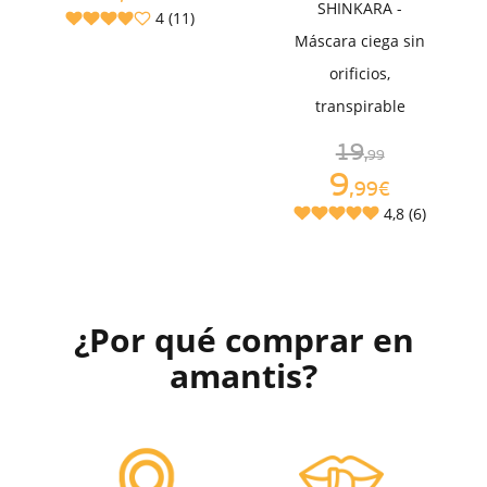
SHINKARA -
4 (11)
Máscara ciega sin
orificios,
transpirable
19
,99
9
,99€
4,8 (6)
¿Por qué comprar en
amantis?