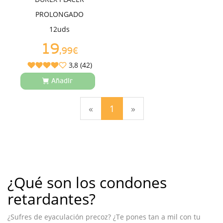
PROLONGADO
12uds
19
,99€
3,8 (42)
Añadir
(current)
«
1
»
¿Qué son los condones
retardantes?
¿Sufres de eyaculación precoz? ¿Te pones tan a mil con tu