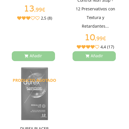
Control Non Stop -
13
12 Preservativos con
,99€
Textura y
2,5 (8)
Retardantes...
10
,99€
4,4 (17)
Añadir
Añadir
PRODUCTO AGOTADO
DUREX PLACER