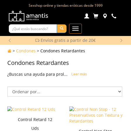
Sexshop online y tiendas eróticas desde
1999
Toggle
Navigation
Envíos gratis a partir de 20€
>
Condones
>
Condones Retardantes
Condones Retardantes
¿Buscas una ayuda para prol...
Leer más
Control Retard 12
Uds