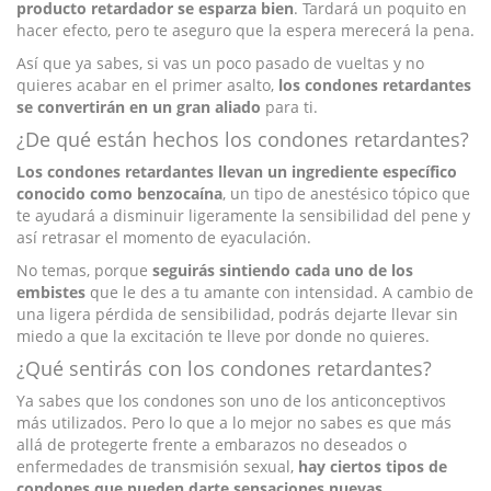
producto retardador se esparza bien
. Tardará un poquito en
hacer efecto, pero te aseguro que la espera merecerá la pena.
Así que ya sabes, si vas un poco pasado de vueltas y no
quieres acabar en el primer asalto,
los condones retardantes
se convertirán en un gran aliado
para ti.
¿De qué están hechos los condones retardantes?
Los condones retardantes llevan un ingrediente específico
conocido como benzocaína
, un tipo de anestésico tópico que
te ayudará a disminuir ligeramente la sensibilidad del pene y
así retrasar el momento de eyaculación.
No temas, porque
seguirás sintiendo cada uno de los
embistes
que le des a tu amante con intensidad. A cambio de
una ligera pérdida de sensibilidad, podrás dejarte llevar sin
miedo a que la excitación te lleve por donde no quieres.
¿Qué sentirás con los condones retardantes?
Ya sabes que los condones son uno de los anticonceptivos
más utilizados. Pero lo que a lo mejor no sabes es que más
allá de protegerte frente a embarazos no deseados o
enfermedades de transmisión sexual,
hay ciertos tipos de
condones que pueden darte sensaciones nuevas
.