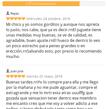
3,75 en 8 valoraciones
Reyes
miércoles 24 octubre, 2018
Mi chico y yo somos gorditos y aunque nos aprieta
lo justo, nos cabe, que ya es decir.rnEl juguete tiene
unas medidas muy buenas, se ve de calidad, es
agradable, buen ajuste.rnEl hueco de dentro lo veo
un poco estrecho para penes grandes o en
erección.rnSalvando esto, por precio lo recomiendo
mucho.
juan jose
viernes 25 mayo, 2018
Buenas tardes.rnYo lo compre para ella y me llego
por la mañana y no me pude aguantar, compre el
extragrande y me lo mrti esta atras uuufffg que
gozada que sensacion tener dentro ese miembro
me encanto creo que me voy a volver adicto a ese
pollon, si logro disfrutarlo tanto como hoy y no