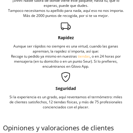
¡Shhh! Nadie sabrá de dónde viene este paquete; hasta tú, que lo
esperas, puede que dudes.
Tampoco necesitamos tu apellido para nada, aquí eso no nos importa.
Más de 2000 puntos de recogida, por si te va mejor.
Rapidez
Aunque ser rápidos no siempre es una virtud, cuando las ganas
apremian, la rapidez sí importa, así que:
Recoge tu pedido ya mismo en nuestras
tiendas
, o en 24 horas por
mensajeria (en tu domicilio o en un punto Seur). Si lo prefieres,
encuéntranos en Glovo App.
Seguridad
Si la experiencia es un grado, aquí reventamos el termómetro: miles
de clientes satisfechos, 12 tiendas físicas, y más de 75 profesionales
concienciados con el placer.
Opiniones y valoraciones de clientes