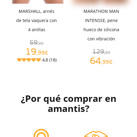
MARSHALL, arnés
MARATHON MAN
de tela vaquera con
INTENSSE, pene
4 anillas
hueco de silicona
con vibración
59
,99
19
129
,99€
,99
64
4,8 (18)
,99€
¿Por qué comprar en
amantis?