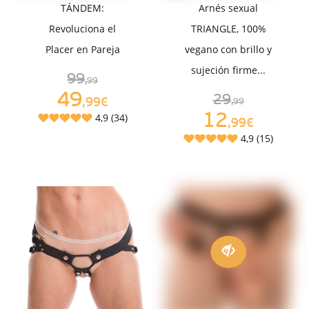
TÁNDEM:
Arnés sexual
Revoluciona el
TRIANGLE, 100%
Placer en Pareja
vegano con brillo y
sujeción firme...
99
,99
49
29
,99€
,99
12
4,9 (34)
,99€
4,9 (15)