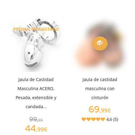
PRODUCTO AGOTADO
Jaula de Castidad
Jaula de castidad
Masculina ACERO.
masculina con
Pesada, extensible y
cinturón
candada...
69
,99€
99
4,6 (5)
,99
44
,99€