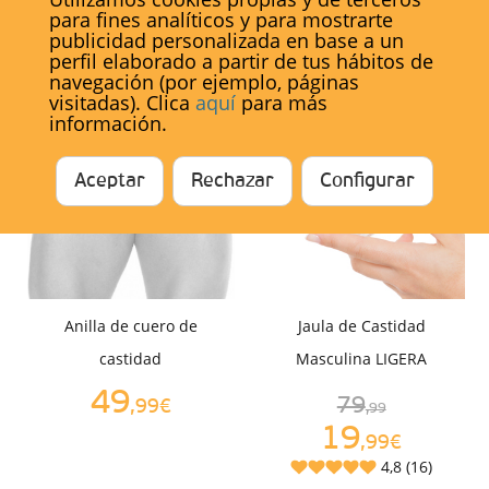
para fines analíticos y para mostrarte
publicidad personalizada en base a un
perfil elaborado a partir de tus hábitos de
También te puede interesar...
navegación (por ejemplo, páginas
visitadas). Clica
aquí
para más
información.
PRODUCTO AGOTADO
Aceptar
Rechazar
Configurar
Anilla de cuero de
Jaula de Castidad
castidad
Masculina LIGERA
49
79
,99€
,99
19
,99€
4,8 (16)