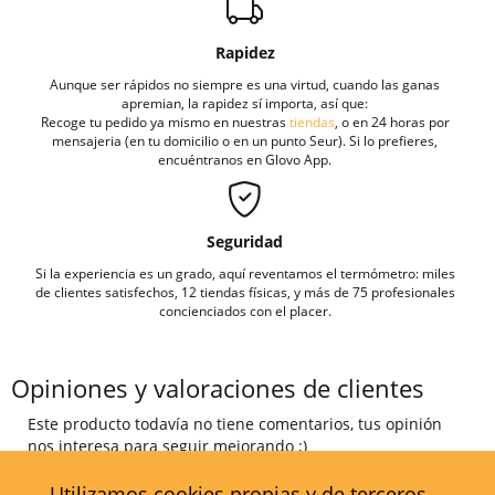
Rapidez
Aunque ser rápidos no siempre es una virtud, cuando las ganas
apremian, la rapidez sí importa, así que:
Recoge tu pedido ya mismo en nuestras
tiendas
, o en 24 horas por
mensajeria (en tu domicilio o en un punto Seur). Si lo prefieres,
encuéntranos en Glovo App.
Seguridad
Si la experiencia es un grado, aquí reventamos el termómetro: miles
de clientes satisfechos, 12 tiendas físicas, y más de 75 profesionales
concienciados con el placer.
Opiniones y valoraciones de clientes
Este producto todavía no tiene comentarios, tus opinión
nos interesa para seguir mejorando ;)
Añadir comentario
Utilizamos cookies propias y de terceros