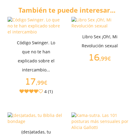
También te puede interesar...
Libro Sex ¡Oh!, Mi
Código Swinger. Lo
Revolución sexual
que no te han
16
,99€
explicado sobre el
intercambio...
17
,99€
4 (1)
(des)atadas, tu