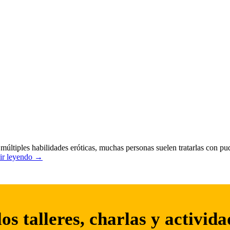
ltiples habilidades eróticas, muchas personas suelen tratarlas con pudo
ir leyendo →
los talleres, charlas y activid